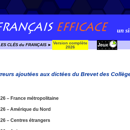
un si
Version complète
Jeux
LES CLÉS du FRANÇAIS ►
2026
rreurs ajoutées aux dictées du Brevet des Collèg
6 – France métropolitaine
26 – Amérique du Nord
26 – Centres étrangers