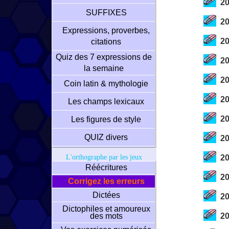
20
SUFFIXES
202
Expressions, proverbes,
20
citations
Quiz des 7 expressions de
20
la semaine
202
Coin latin & mythologie
20
Les champs lexicaux
20
Les figures de style
QUIZ divers
202
L'orthographe par les jeux
20
Réécritures
20
Corrigez les erreurs
Dictées
202
Dictophiles et amoureux
des mots
20