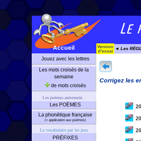
Version
Accueil
◄ Les RÈG
d'essai
Jouez avec les lettres
Les mots croisés de la
semaine
Corrigez les e
de mots croisés
Les poèmes autrement...
Les POÈMES
202
La phonétique française
20
(+ application aux poèmes)
Le vocabulaire par les jeux
20
PRÉFIXES