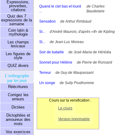
Expressions,
proverbes,
Quand le ciel bas et lourd
de Charles
citations
...
Baudelaire
Quiz des 7
expressions de la
Sensation
de Arthur Rimbaud
semaine
Coin latin &
Si...
d'André Maurois, d'après «If» de Kipling
mythologie
Si...
de Jean-Luc Moreau
Les champs
lexicaux
Soir de bataille
de José-Maria de Hérédia
Les figures de
style
Sonnet pour Hélène
de Pierre de Ronsard
QUIZ divers
Terreur
de Guy de Maupassant
L'orthographe
par les jeux
Un songe
de Sully Prudhomme
Réécritures
Corrigez les
erreurs
Cours sur la versification :
Dictées
Le cours
Dictophiles et
Version imprimable
amoureux des
mots
Vos exercices