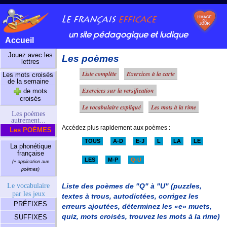
un site pédagogique et ludique
Accueil
Jouez avec les
Les poèmes
lettres
Liste complète
Exercices à la carte
Les mots croisés
de la semaine
Exercices sur la versification
de mots
croisés
Le vocabulaire expliqué
Les mots à la rime
Les poèmes
autrement...
Accédez plus rapidement aux poèmes :
Les POÈMES
TOUS
A-D
E-J
L
LA
LE
La phonétique
française
LES
M-P
Q-U
(+ application aux
poèmes)
Le vocabulaire
Liste des poèmes de "Q" à "U"
(puzzles,
par les jeux
textes à trous, autodictées, corrigez les
PRÉFIXES
erreurs ajoutées, déterminez les «e» muets,
quiz, mots croisés, trouvez les mots à la rime)
SUFFIXES