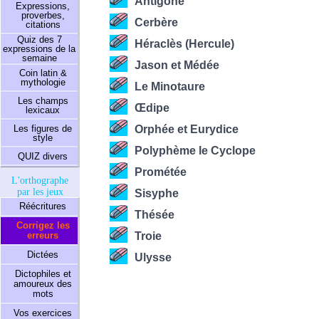
Antigone
Expressions,
proverbes,
Cerbère
citations
Quiz des 7
Héraclès (Hercule)
expressions de la
semaine
Jason et Médée
Coin latin &
mythologie
Le Minotaure
Les champs
Œdipe
lexicaux
Les figures de
Orphée et Eurydice
style
Polyphème le Cyclope
QUIZ divers
Prométée
L'orthographe
par les jeux
Sisyphe
Réécritures
Thésée
Corrigez les
erreurs
Troie
Dictées
Ulysse
Dictophiles et
amoureux des
mots
Vos exercices