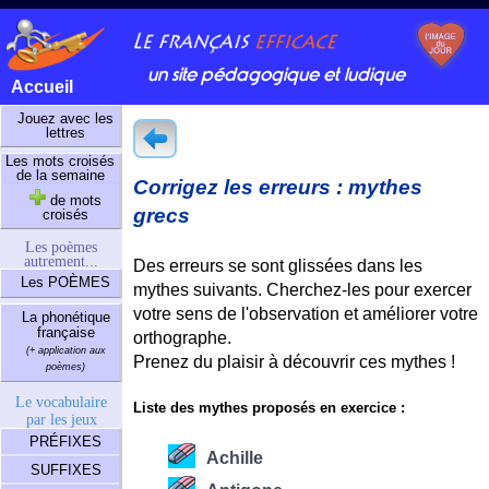
un site pédagogique et ludique
Accueil
Jouez avec les
lettres
Les mots croisés
de la semaine
Corrigez les erreurs : mythes
de mots
grecs
croisés
Les poèmes
autrement...
Des erreurs se sont glissées dans les
Les POÈMES
mythes suivants. Cherchez-les pour exercer
votre sens de l'observation et améliorer votre
La phonétique
française
orthographe.
(+ application aux
Prenez du plaisir à découvrir ces mythes !
poèmes)
Le vocabulaire
Liste des mythes proposés en exercice :
par les jeux
PRÉFIXES
Achille
SUFFIXES