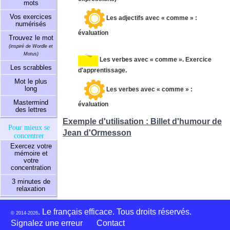
mots
Vos exercices
Les adjectifs avec « comme » :
numérisés
évaluation
Trouvez le mot
(inspiré de Wordle et
Motus)
Les verbes avec « comme ». Exercice
Les scrabbles
d'apprentissage.
Mot le plus
long
Les verbes avec « comme » :
Mastermind
évaluation
des lettres
Exemple d'utilisation : Billet d'humour de
Pour mieux se
Jean d'Ormesson
concentrer
Exercez votre
mémoire et
votre
concentration
3 minutes de
relaxation
. Le français efficace. Tous droits réservés.
© 2014-2026
Signalez une erreur
Contact