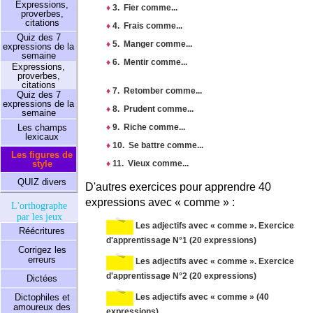
Expressions,
♦
3. Fier comme...
proverbes,
citations
♦
4. Frais comme...
Quiz des 7
♦
5. Manger comme...
expressions de la
semaine
♦
6. Mentir comme...
Expressions,
proverbes,
citations
♦
7. Retomber comme...
Quiz des 7
expressions de la
♦
8. Prudent comme...
semaine
♦
9. Riche comme...
Les champs
lexicaux
♦
10. Se battre comme...
Les figures de
♦
11. Vieux comme...
style
QUIZ divers
D'autres exercices pour apprendre 40
expressions avec « comme » :
L'orthographe
par les jeux
Les adjectifs avec « comme ». Exercice
Réécritures
d'apprentissage N°1 (20 expressions)
Corrigez les
erreurs
Les adjectifs avec « comme ». Exercice
d'apprentissage N°2 (20 expressions)
Dictées
Les adjectifs avec « comme » (40
Dictophiles et
amoureux des
expressions)