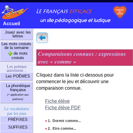
un site pédagogique et ludique
Accueil
Jouez avec les
lettres
Les mots croisés
de la semaine
Comparaisons connues : expressions
de mots
croisés
avec « comme »
Les poèmes
autrement...
Cliquez dans la liste ci-dessous pour
Les POÈMES
commencer le jeu et découvrir une
La phonétique
comparaison connue.
française
(+ application aux
poèmes)
Fiche élève
Fiche élève PDF
Le vocabulaire
par les jeux
PRÉFIXES
♦
1. Dormir comme...
SUFFIXES
♦
2. Etre comme...